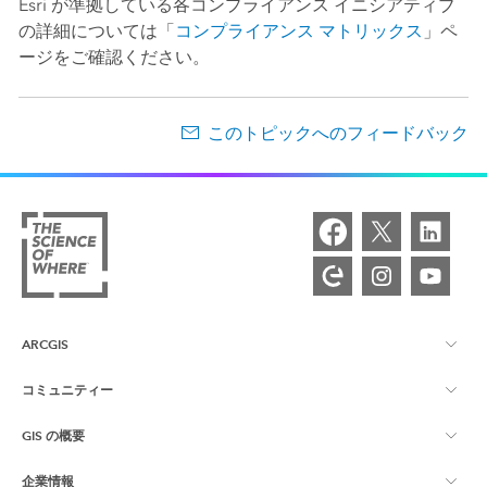
Esri が準拠している各コンプライアンス イニシアティブ
の詳細については「
コンプライアンス マトリックス
」ペ
ージをご確認ください。
このトピックへのフィードバック
ARCGIS
コミュニティー
ArcGIS の概要
GIS の概要
Esri Community
マッピング
企業情報
GIS とは