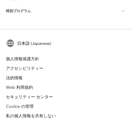
ArcGIS ブログ
ArcGIS Pro
特別プログラム
Esri について
ロケーション インテリジェンス
業界ブログ
ArcGIS Enterprise
ArcGIS for Personal Use
Esri に連絡
トレーニング
ユーザー調査およびテスト
ArcGIS Online
ArcGIS for Student Use
採用情報
ArcUser
日本語 (Japanese)
Esri Young Professionals Network
開発者向けテクノロジー
自然保護
オープンビジョン
ArcNews
イベント
個人情報保護方針
ArcGIS Location Platform
災害対応
アクセシビリティー
パートナー
ArcWatch
Esri ストア
法的情報
教育機関
企業行動規範
Esri Press
Web 利用規約
ArcGIS Architecture Center
非営利組織
セキュリティー センター
環境および持続可能性の取り組み
Esri ビデオ
Cookie の管理
人種的平等
サイトマップ
GIS 用語集
私の個人情報を共有しない